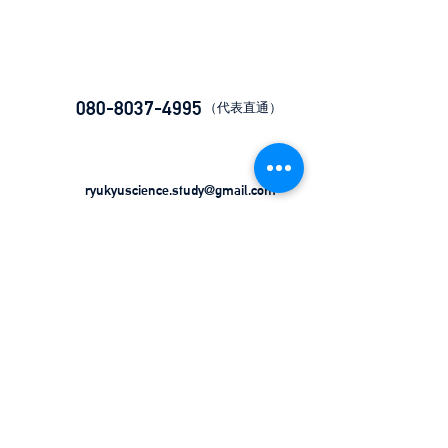
080-8037-4995
​（代表直通）
ryukyuscience.study@gmail.com​
公式Instagram
​公式LINE