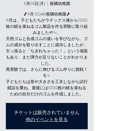
9月01日(月)
  |  
善隣幼稚園
🎵9月 SOAR善隣幼稚園🎵
9月は、子どもたちがラテックス液から1000
枚の紙を束ねるゴム製品を作る実験に取り組
みました🌱✨。
天然ゴムと合成ゴムの違いを学びながら、ゴ
ムの成分を取り出すことに成功しましたが、
引っ張ると「ちぎれちゃった！」という場面
もあり、まだ弾力が足りないことがわかりま
した。
再実験では、さらに伸びるゴム作りに挑戦！
💪✨
子どもたちは形や大きさを工夫しながら試行
錯誤を重ね、最後には1000枚の紙を束ねる
ための自分だけのゴムを作成しました。
チケットは販売されていません
他のイベントを見る