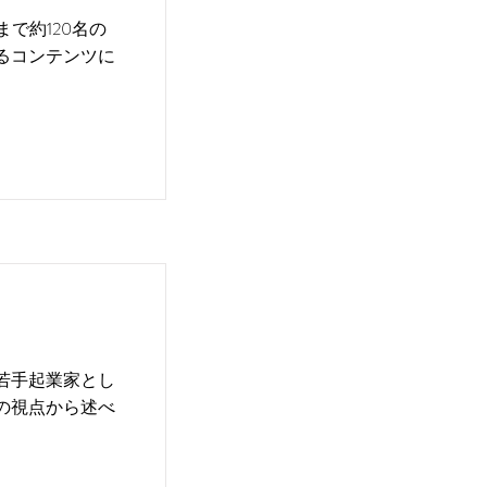
で約120名の
るコンテンツに
若手起業家とし
の視点から述べ