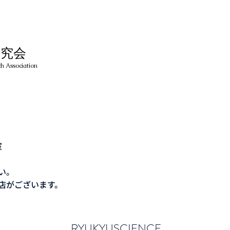
研究会
h Association
地
室
い。
前店がございます。
RYUKYUSCIENCE