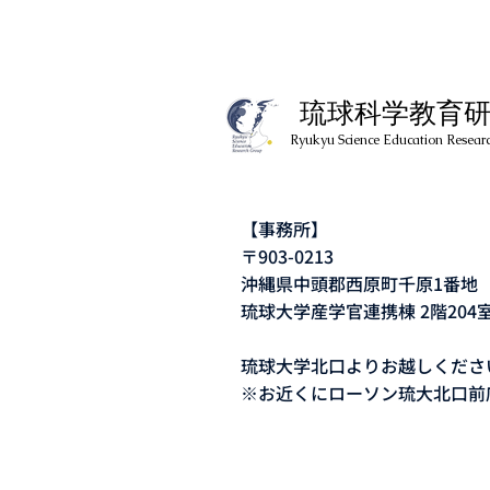
琉球科学教育
Ryukyu Science Education Researc
【事務所】
〒903-0213
沖縄県中頭郡西原町千原1番
琉球大学産学官連携棟 2階204
琉球大学北口よりお越しくださ
​※お近くにローソン琉大北口